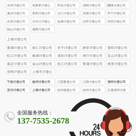
永州讨债公司
张家界讨债公
怀化讨债公司
浏阳讨债公司
醴陵讨债公司
司
湘乡讨债公司
耒阳讨债公司
沅江讨债公司
涟源讨债公司
常宁讨债公司
吉首讨债公司
冷水江讨债公
临湘讨债公司
汨罗讨债公司
武冈讨债公司
司
韶山讨债公司
湘西讨债公司
上海讨债公司
黄浦讨债公司
徐汇讨债公司
长宁讨债公司
静安讨债公司
普陀讨债公司
虹口讨债公司
杨浦讨债公司
浦东讨债公司
闵行讨债公司
宝山讨债公司
嘉定讨债公司
金山讨债公司
松江讨债公司
青浦讨债公司
奉贤讨债公司
崇明讨债公司
上海市讨债公
司
宁波讨债公司
扬州讨债公司
江阴要债公司
江阴讨债公司
湖州讨债公司
宜兴讨债公司
上海讨债公司
杭州催债公司
杭州讨债公司
正规湖州讨债
公司
全国服务热线：
137-7535-2678