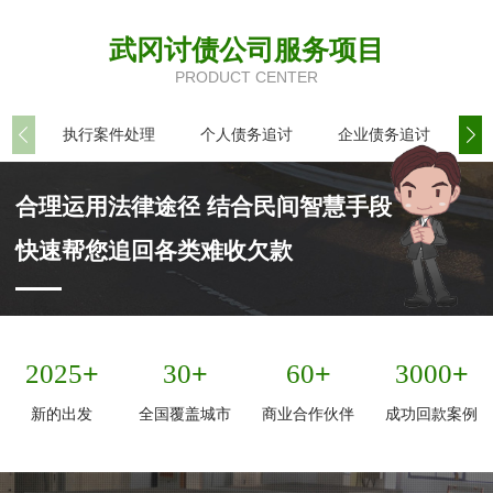
武冈讨债公司服务项目
PRODUCT CENTER
执行案件处理
个人债务追讨
企业债务追讨
商
合理运用法律途径 结合民间智慧手段
快速帮您追回各类难收欠款
+
+
+
+
2025
30
60
3000
新的出发
全国覆盖城市
商业合作伙伴
成功回款案例