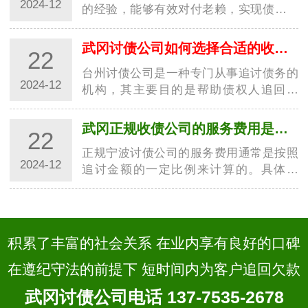
2024-12
的经验，能够有效对付老赖，实现债务追
讨的目标。这些高招的运用，让讨债行业
更加规范，并为债权人提供了更好的保
武冈讨债公司如何选择合适的收费方式？
22
障。随着社会经济的发展，讨债行业也越
台州讨债公司是一种专门从事追讨债务的
来越受到…
2024-12
机构，其主要目的是帮助债权人追回欠
款。在选择收费方式时，台州讨债公司需
要考虑多种因素，以确保能够满足客户的
武冈正规收债公司的服务费用是如何计算的？
22
需求并获得合理的收益。以下是一些常见
正规宁波讨债公司的服务费用通常是按照
的收费方…
2024-12
追讨金额的一定比例来计算的。具体来
说，服务费用通常由以下几个方面组成：
追讨费率：这是正规宁波讨债公司收取的
主要费用，通常是按照追讨金额的固定比
例来计算…
积累了丰富的社会关系 在业内享有良好的口碑
在遵纪守法的前提下 短时间内为客户追回欠款
武冈讨债公司电话 137-7535-2678