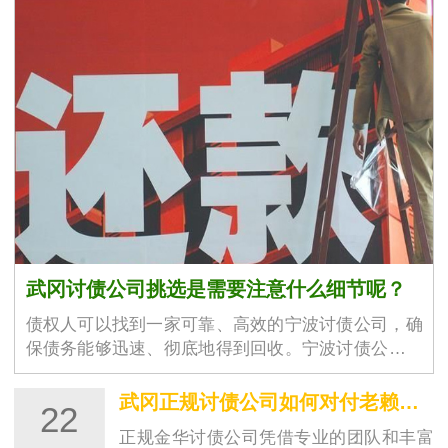
武冈讨债公司挑选是需要注意什么细节呢？
债权人可以找到一家可靠、高效的宁波讨债公司，确
保债务能够迅速、彻底地得到回收。宁波讨债公司的
选择不仅仅是为了解决眼前的经济问题，更是为了维
护商业环境的稳定与良好运作。随着商业交易的增加
武冈正规讨债公司如何对付老赖？都有哪些高招？
22
和…
正规金华讨债公司凭借专业的团队和丰富