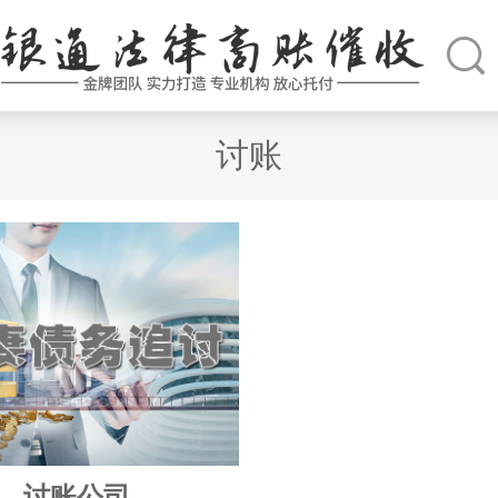
讨账
讨账公司