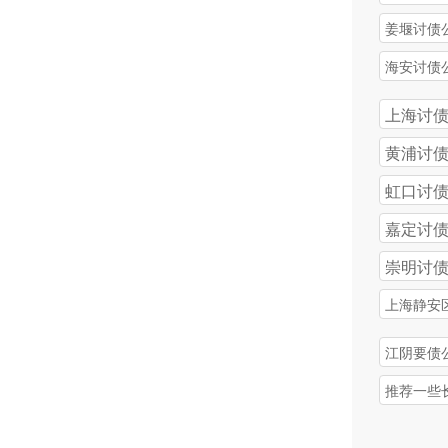
姜堰讨债
海安讨债
上海讨
黄浦讨
虹口讨
嘉定讨
崇明讨
上海静安
公司
江阴要债
推荐一些
碑较好的