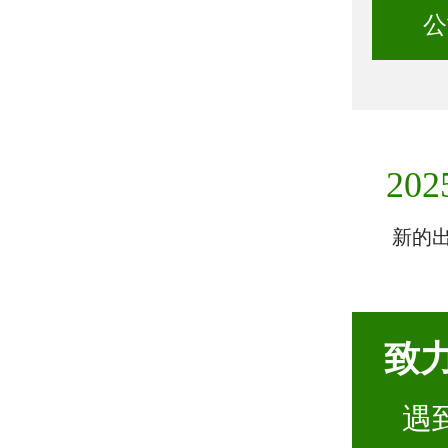
公
202
新的
致
遇