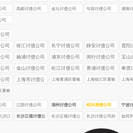
公司
高邮讨债公司
金坛讨债公司
句容讨债公司
灌南
公司
债公司
债公司
徐汇讨债公司
长宁讨债公司
静安讨债公司
普陀
债公司
杨浦讨债公司
浦东讨债公司
闵行讨债公司
宝山
债公司
金山讨债公司
松江讨债公司
青浦讨债公司
奉贤
债公司
上海市讨债公
上海黄浦区要账
上海徐汇区要账
上海
司
公司
公司
公司
区要账
公司
江阴讨债公司
湖州讨债公司
绍兴清债公司
宁波
长沙口
长沙正规讨债公
长沙正规讨债公
长沙讨债公司的
如何
正规讨
司的收费标准受
司收费一般比非
收费标准是怎样
债公