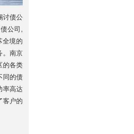
锡讨债公
债公司,
苏全境的
务。南京
区的各类
不同的债
功率高达
了客户的