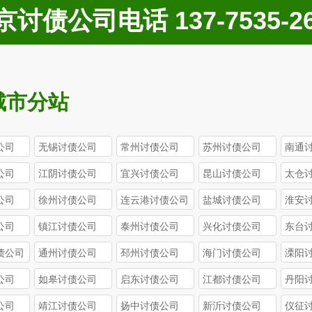
京讨债公司电话 137-7535-26
城市分站
公司
无锡讨债公司
常州讨债公司
苏州讨债公司
南通
公司
江阴讨债公司
宜兴讨债公司
昆山讨债公司
太仓
公司
徐州讨债公司
连云港讨债公司
盐城讨债公司
淮安
公司
镇江讨债公司
泰州讨债公司
兴化讨债公司
东台
债公司
通州讨债公司
邳州讨债公司
海门讨债公司
溧阳
公司
如皋讨债公司
启东讨债公司
江都讨债公司
丹阳
公司
靖江讨债公司
扬中讨债公司
新沂讨债公司
仪征