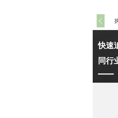
快速
同行