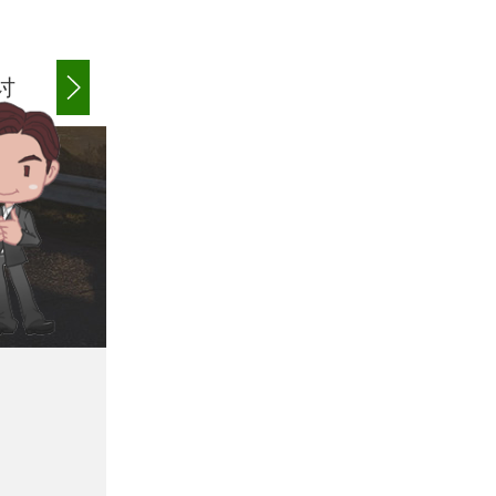
讨
商账追讨清欠
应收账款追讨